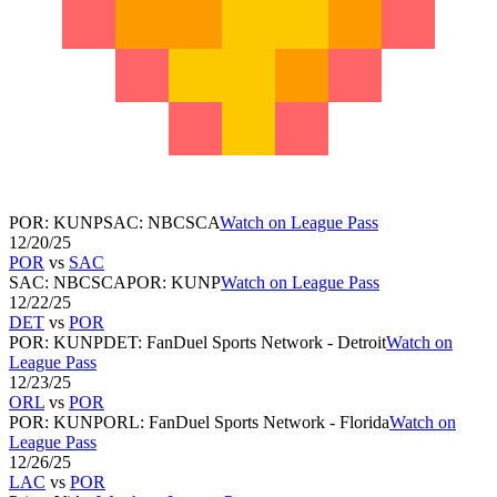
POR
:
KUNP
SAC
:
NBCSCA
Watch on League Pass
12/20/25
POR
vs
SAC
SAC
:
NBCSCA
POR
:
KUNP
Watch on League Pass
12/22/25
DET
vs
POR
POR
:
KUNP
DET
:
FanDuel Sports Network - Detroit
Watch on
League Pass
12/23/25
ORL
vs
POR
POR
:
KUNP
ORL
:
FanDuel Sports Network - Florida
Watch on
League Pass
12/26/25
LAC
vs
POR