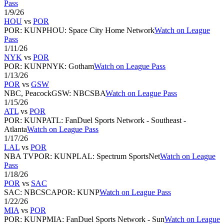
Pass
1/9/26
HOU
vs
POR
POR
:
KUNP
HOU
:
Space City Home Network
Watch on League
Pass
1/11/26
NYK
vs
POR
POR
:
KUNP
NYK
:
Gotham
Watch on League Pass
1/13/26
POR
vs
GSW
NBC, Peacock
GSW
:
NBCSBA
Watch on League Pass
1/15/26
ATL
vs
POR
POR
:
KUNP
ATL
:
FanDuel Sports Network - Southeast -
Atlanta
Watch on League Pass
1/17/26
LAL
vs
POR
NBA TV
POR
:
KUNP
LAL
:
Spectrum SportsNet
Watch on League
Pass
1/18/26
POR
vs
SAC
SAC
:
NBCSCA
POR
:
KUNP
Watch on League Pass
1/22/26
MIA
vs
POR
POR
:
KUNP
MIA
:
FanDuel Sports Network - Sun
Watch on League