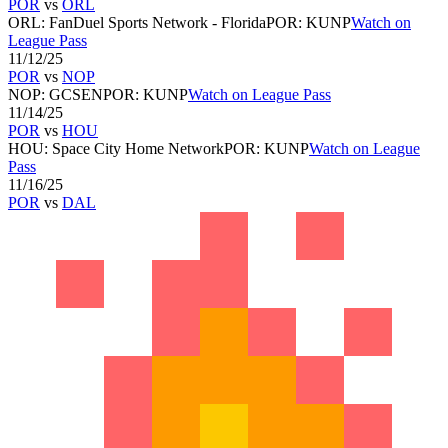
POR
vs
ORL
ORL
:
FanDuel Sports Network - Florida
POR
:
KUNP
Watch on
League Pass
11/12/25
POR
vs
NOP
NOP
:
GCSEN
POR
:
KUNP
Watch on League Pass
11/14/25
POR
vs
HOU
HOU
:
Space City Home Network
POR
:
KUNP
Watch on League
Pass
11/16/25
POR
vs
DAL