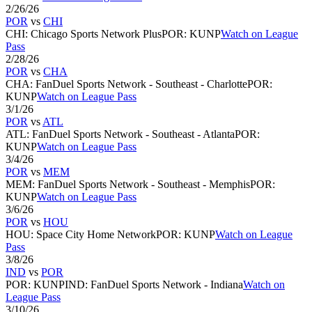
2/26/26
POR
vs
CHI
CHI
:
Chicago Sports Network Plus
POR
:
KUNP
Watch on League
Pass
2/28/26
POR
vs
CHA
CHA
:
FanDuel Sports Network - Southeast - Charlotte
POR
:
KUNP
Watch on League Pass
3/1/26
POR
vs
ATL
ATL
:
FanDuel Sports Network - Southeast - Atlanta
POR
:
KUNP
Watch on League Pass
3/4/26
POR
vs
MEM
MEM
:
FanDuel Sports Network - Southeast - Memphis
POR
:
KUNP
Watch on League Pass
3/6/26
POR
vs
HOU
HOU
:
Space City Home Network
POR
:
KUNP
Watch on League
Pass
3/8/26
IND
vs
POR
POR
:
KUNP
IND
:
FanDuel Sports Network - Indiana
Watch on
League Pass
3/10/26