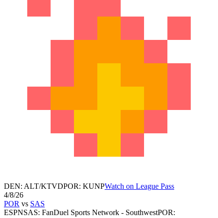
DEN
:
ALT/KTVD
POR
:
KUNP
Watch on League Pass
4/8/26
POR
vs
SAS
ESPN
SAS
:
FanDuel Sports Network - Southwest
POR
: