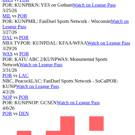
POR
:
KUNP
BKN
:
YES on Gotham
Watch on League Pass
3/25/26
MIL
vs
POR
POR
:
KUNP
MIL
:
FanDuel Sports Network - Wisconsin
Watch on
League Pass
3/27/26
DAL
vs
POR
NBA TV
POR
:
KUNP
DAL
:
KFAA/WFAA
Watch on League Pass
3/29/26
WAS
vs
POR
POR
:
KATU ABC 2/KUNP
WAS
:
Monumental Sports
Network
Watch on League Pass
3/31/26
POR
vs
LAC
NBC, Peacock
LAC
:
FanDuel Sports Network - SoCal
POR
:
KUNP
Watch on League Pass
4/2/26
NOP
vs
POR
POR
:
KUNP
NOP
:
GCSEN
Watch on League Pass
4/6/26
POR
vs
DEN