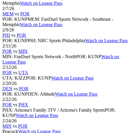
Memphis
Watch on League Pass
2/7/26
MEM
vs
POR
POR
:
KUNP
MEM
:
FanDuel Sports Network - Southeast -
Memphis
Watch on League Pass
2/9/26
PHI
vs
POR
POR
:
KUNP
PHI
:
NBC Sports Philadelphia
Watch on League Pass
2/11/26
POR
vs
MIN
MIN
:
FanDuel Sports Network - North
POR
:
KUNP
Watch on
League Pass
2/12/26
POR
vs
UTA
UTA
:
KJZZ
POR
:
KUNP
Watch on League Pass
2/20/26
DEN
vs
POR
POR
:
KUNP
DEN
:
Altitude
Watch on League Pass
2/22/26
POR
vs
PHX
PHX
:
Arizona's Family 3TV / Arizona's Family Sports
POR
:
KUNP
Watch on League Pass
2/24/26
MIN
vs
POR
Peacock
Watch on League Pass