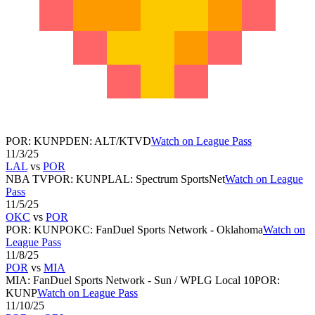
POR
:
KUNP
DEN
:
ALT/KTVD
Watch on League Pass
11/3/25
LAL
vs
POR
NBA TV
POR
:
KUNP
LAL
:
Spectrum SportsNet
Watch on League
Pass
11/5/25
OKC
vs
POR
POR
:
KUNP
OKC
:
FanDuel Sports Network - Oklahoma
Watch on
League Pass
11/8/25
POR
vs
MIA
MIA
:
FanDuel Sports Network - Sun / WPLG Local 10
POR
:
KUNP
Watch on League Pass
11/10/25