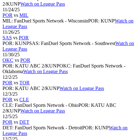
2/KUNP
Watch on League Pass
11/24/25
POR
vs
MIL
MIL
:
FanDuel Sports Network - Wisconsin
POR
:
KUNP
Watch on
League Pass
11/26/25
SAS
vs
POR
POR
:
KUNP
SAS
:
FanDuel Sports Network - Southwest
Watch on
League Pass
11/30/25
OKC
vs
POR
POR
:
KATU ABC 2/KUNP
OKC
:
FanDuel Sports Network -
Oklahoma
Watch on League Pass
12/2/25
POR
vs
TOR
POR
:
KATU ABC 2/KUNP
Watch on League Pass
12/3/25
POR
vs
CLE
CLE
:
FanDuel Sports Network - Ohio
POR
:
KATU ABC
2/KUNP
Watch on League Pass
12/5/25
POR
vs
DET
DET
:
FanDuel Sports Network - Detroit
POR
:
KUNP
Watch on
League Pass
12/7/25