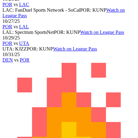
POR
vs
LAC
LAC
:
FanDuel Sports Network - SoCal
POR
:
KUNP
Watch on
League Pass
10/27/25
POR
vs
LAL
LAL
:
Spectrum SportsNet
POR
:
KUNP
Watch on League Pass
10/29/25
POR
vs
UTA
UTA
:
KJZZ
POR
:
KUNP
Watch on League Pass
10/31/25
DEN
vs
POR