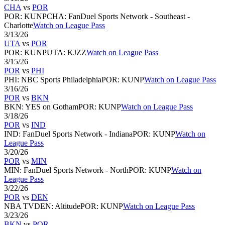
CHA
vs
POR
POR
:
KUNP
CHA
:
FanDuel Sports Network - Southeast -
Charlotte
Watch on League Pass
3/13/26
UTA
vs
POR
POR
:
KUNP
UTA
:
KJZZ
Watch on League Pass
3/15/26
POR
vs
PHI
PHI
:
NBC Sports Philadelphia
POR
:
KUNP
Watch on League Pass
3/16/26
POR
vs
BKN
BKN
:
YES on Gotham
POR
:
KUNP
Watch on League Pass
3/18/26
POR
vs
IND
IND
:
FanDuel Sports Network - Indiana
POR
:
KUNP
Watch on
League Pass
3/20/26
POR
vs
MIN
MIN
:
FanDuel Sports Network - North
POR
:
KUNP
Watch on
League Pass
3/22/26
POR
vs
DEN
NBA TV
DEN
:
Altitude
POR
:
KUNP
Watch on League Pass
3/23/26
BKN
vs
POR