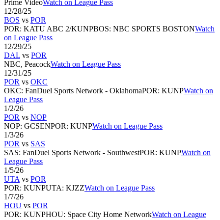
Prime Video
Watch on League Pass
12/28/25
BOS
vs
POR
POR
:
KATU ABC 2/KUNP
BOS
:
NBC SPORTS BOSTON
Watch
on League Pass
12/29/25
DAL
vs
POR
NBC, Peacock
Watch on League Pass
12/31/25
POR
vs
OKC
OKC
:
FanDuel Sports Network - Oklahoma
POR
:
KUNP
Watch on
League Pass
1/2/26
POR
vs
NOP
NOP
:
GCSEN
POR
:
KUNP
Watch on League Pass
1/3/26
POR
vs
SAS
SAS
:
FanDuel Sports Network - Southwest
POR
:
KUNP
Watch on
League Pass
1/5/26
UTA
vs
POR
POR
:
KUNP
UTA
:
KJZZ
Watch on League Pass
1/7/26
HOU
vs
POR
POR
:
KUNP
HOU
:
Space City Home Network
Watch on League