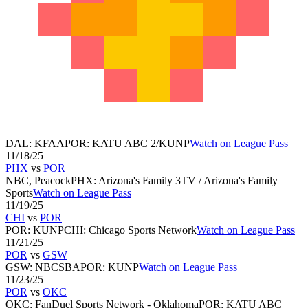
DAL
:
KFAA
POR
:
KATU ABC 2/KUNP
Watch on League Pass
11/18/25
PHX
vs
POR
NBC, Peacock
PHX
:
Arizona's Family 3TV / Arizona's Family
Sports
Watch on League Pass
11/19/25
CHI
vs
POR
POR
:
KUNP
CHI
:
Chicago Sports Network
Watch on League Pass
11/21/25
POR
vs
GSW
GSW
:
NBCSBA
POR
:
KUNP
Watch on League Pass
11/23/25
POR
vs
OKC
OKC
:
FanDuel Sports Network - Oklahoma
POR
:
KATU ABC