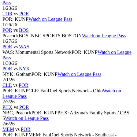
Pass
1/23/26
TOR
vs
POR
POR
:
KUNP
Watch on League Pass
1/26/26
POR
vs
BOS
Peacock
BOS
:
NBC SPORTS BOSTON
Watch on League Pass
1/27/26
POR
vs
WAS
WAS
:
Monumental Sports Network
POR
:
KUNP
Watch on League
Pass
1/30/26
POR
vs
NYK
NYK
:
Gotham
POR
:
KUNP
Watch on League Pass
2/1/26
CLE
vs
POR
POR
:
KUNP
CLE
:
FanDuel Sports Network - Ohio
Watch on
League Pass
2/3/26
PHX
vs
POR
NBC, Peacock
POR
:
KUNP
PHX
:
Arizona's Family Sports / CBS
5
Watch on League Pass
2/6/26
MEM
vs
POR
POR
:
KUNP
MEM
:
FanDuel Sports Network - Southeast -