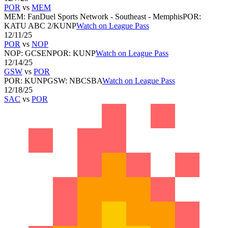
POR
vs
MEM
MEM
:
FanDuel Sports Network - Southeast - Memphis
POR
:
KATU ABC 2/KUNP
Watch on League Pass
12/11/25
POR
vs
NOP
NOP
:
GCSEN
POR
:
KUNP
Watch on League Pass
12/14/25
GSW
vs
POR
POR
:
KUNP
GSW
:
NBCSBA
Watch on League Pass
12/18/25
SAC
vs
POR