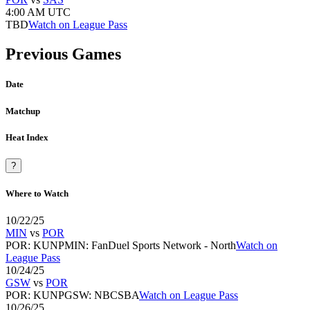
4:00 AM UTC
TBD
Watch on League Pass
Previous Games
Date
Matchup
Heat Index
?
Where to Watch
10/22/25
MIN
vs
POR
POR
:
KUNP
MIN
:
FanDuel Sports Network - North
Watch on
League Pass
10/24/25
GSW
vs
POR
POR
:
KUNP
GSW
:
NBCSBA
Watch on League Pass
10/26/25